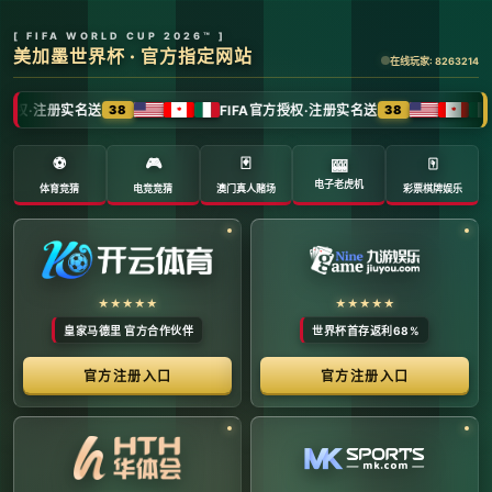
全球体育赛事数字转播与传媒矩阵 -
官方管理系统
系统首页 | 赛事网络分布 | 转播信号流管理 | 运营大数
据中心 | 安全审计中心
系统运行状态公告 (Node:
EDGE_SERVER_MAIN)
当前系统正在全负荷运行中。本平台主要负责跨区域体育赛事
的全链路精细化运营、多信号数字转播矩阵的分发调度，以及
体育传媒大数据的清洗与分析。请各下属运营单位严格遵守网